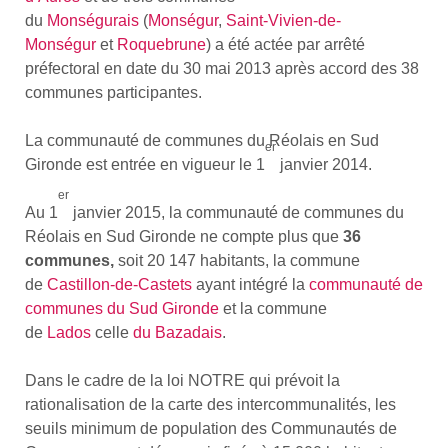
du
Monségurais
(
Monségur
,
Saint-Vivien-de-
Monségur
et
Roquebrune
) a été actée par arrêté
préfectoral en date du 30 mai 2013 après accord des 38
communes participantes.
La communauté de communes du Réolais en Sud
er
Gironde est entrée en vigueur le 1
janvier 2014.
er
Au 1
janvier 2015, la communauté de communes du
Réolais en Sud Gironde ne compte plus que
36
communes,
soit 20 147 habitants, la commune
de
Castillon-de-Castets
ayant intégré la
communauté de
communes du Sud Gironde
et la commune
de
Lados
celle
du Bazadais
.
Dans le cadre de la loi NOTRE qui prévoit la
rationalisation de la carte des intercommunalités, les
seuils minimum de population des Communautés de