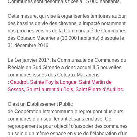
Communes sont désormais fixés à 15 000 habitants.
Cette mesure, qui vise à organiser les territoires autour
des bassins de vie des citoyens, a impacté notamment
nos proches voisins de la Communauté de Communes
des Coteaux Macariens (10 000 habitants) dissoute le
31 décembre 2016.
Le 1er janvier 2017, la Communauté de Communes du
Réolais en Sud Gironde a donc accueilli 5 nouvelles
communes issues des Coteaux Macariens
:
Caudrot
,
Sainte Foy la Longue
,
Saint Martin de
Sescas
,
Saint Laurent du Bois
,
Saint Pierre d’Aurillac
.
C’est un
E
tablissement
P
ublic
de
C
oopération
I
ntercommunale regroupant plusieurs
communes d’un seul tenant et sans enclave. Ce
regroupement a pour objectif d’associer des communes
au sein d’un même espace en vue de l’élaboration d’un