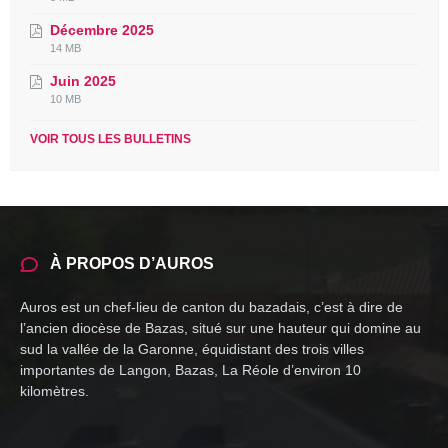
extension:
size:
Décembre 2025
pdf
File
File
14 MB
extension:
size:
Juin 2025
pdf
File
File
10 MB
extension:
size:
pdf
VOIR TOUS LES BULLETINS
À PROPOS D’AUROS
Auros est un chef-lieu de canton du bazadais, c’est à dire de
l’ancien diocèse de Bazas, situé sur une hauteur qui domine au
sud la vallée de la Garonne, équidistant des trois villes
importantes de Langon, Bazas, La Réole d’environ 10
kilomètres.