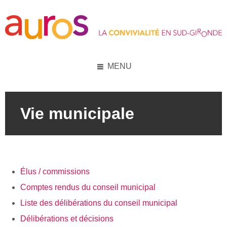
Skip
Skip
Skip
Skip
to
to
to
to
content
left
right
footer
sidebar
sidebar
MENU
Vie municipale
Élus / commissions
Comptes rendus du conseil municipal
Liste des d
élibérations du conseil municipal
Délibérations et décisions