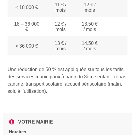
11 € /
12 € /
< 18 000 €
1.7
mois
mois
18 – 36 000
12 € /
13.50 €
1,8
€
mois
/ mois
13 € /
14.50 €
> 36 000 €
1,9
mois
/ mois
Une réduction de 50 % est appliquée sur tous les tarifs
des services municipaux à partir du 3ème enfant : repas
cantine, transport scolaire, accueil périscolaire (matin,
soir, à l’utilisation).
VOTRE MAIRIE
Horaires