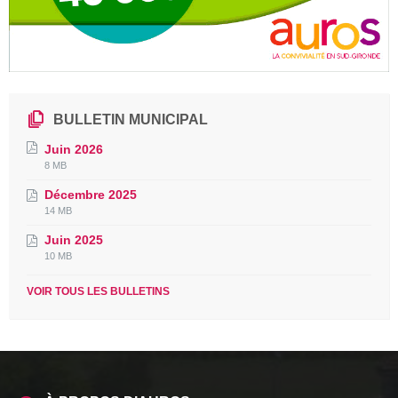
BULLETIN MUNICIPAL
Juin 2026
File
File
8 MB
extension:
size:
Décembre 2025
pdf
File
File
14 MB
extension:
size:
Juin 2025
pdf
File
File
10 MB
extension:
size:
pdf
VOIR TOUS LES BULLETINS