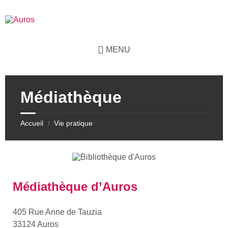
Skip
Skip
Skip
Skip
to
to
to
to
content
left
right
footer
sidebar
sidebar
MENU
Médiathèque
Accueil
Vie pratique
/
Médiathèque d’Auros
405 Rue Anne de Tauzia
33124 Auros