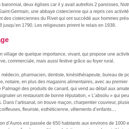
baronnial, deux églises car il y avait autrefois 2 paroisses, No
Saint-Germain, une abbaye cistercienne qui a repris ces activit
nt des cisterciennes du Rivet qui ont succédé aux hommes prés
 jusqu’en 1790. Les religieuses prirent le relais en 1938.
age
n village de quelque importance, vivant, qui propose une activit
ive, commerciale, mais aussi festive grâce au foyer rural.
 médecin, pharmacien, dentiste, kinésithérapeute, bureau de po
, notaire, en plus des magasins alimentaires, avec au premier 
 Palmagri des produits de canard, qui vend au détail aux amate
signaler un restaurant de bonne réputation, « L’absolu » qui peu
. Dans l’artisanat, on trouve maçon, charpentier couvreur, plusi
coiffeuses, fleuriste, esthéticienne, vêtements d’enfants…
ion d’Auros est passée de 650 habitants aux environs de 1000 