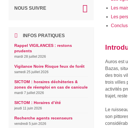
Les mai
NOUS SUIVRE
Les per
Conclus
INFOS PRATIQUES
Rappel VIGILANCES : restons
Introd
prudents
mardi 28 juillet 2026
Auros est u
Vigilance Noire Risque feux de forêt
Bazas, situ
samedi 25 juillet 2026
des trois v
SICTOM : horaires déchèteries &
trois ville
zones de réemploi en cas de canicule
activités p
mardi 7 juillet 2026
trajet, res
SICTOM : Horaires d’été
jeudi 11 juin 2026
Le ruissea
son pittore
Recherche agents recenseurs
considérabl
vendredi 5 juin 2026