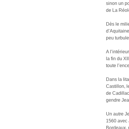
sinon un po
de La Réol
Dès le milie
d’Aquitain
peu turbule
A l’intérie
la fin du X
toute l’enc
Dans la lit
Castillon, 
de Cadilla
gendre Jea
Un autre J
1560 avec 
Bordeaux, 