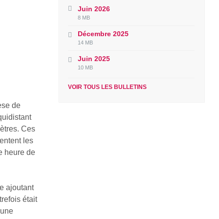
Juin 2026
File
File
8 MB
extension:
size:
Décembre 2025
pdf
File
File
14 MB
extension:
size:
Juin 2025
pdf
File
File
10 MB
extension:
size:
pdf
VOIR TOUS LES BULLETINS
cèse de
quidistant
mètres. Ces
entent les
ne heure de
e ajoutant
refois était
 une