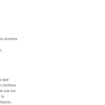
les anciens
c.
rs que
on rocheux
it vue sur
 la
llance,