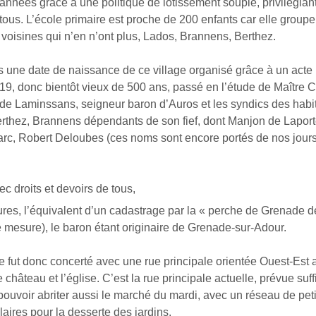
’années grâce à une politique de lotissement souple, privilégian
tous. L’école primaire est proche de 200 enfants car elle group
oisines qui n’en n’ont plus, Lados, Brannens, Berthez.
 une date de naissance de ce village organisé grâce à un acte 
9, donc bientôt vieux de 500 ans, passé en l’étude de Maître C
 de Laminssans, seigneur baron d’Auros et les syndics des habi
erthez, Brannens dépendants de son fief, dont Manjon de Laport
arc, Robert Deloubes (ces noms sont encore portés de nos jours
vec droits et devoirs de tous,
res, l’équivalent d’un cadastrage par la « perche de Grenade 
e mesure), le baron étant originaire de Grenade-sur-Adour.
 fut donc concerté avec une rue principale orientée Ouest-Est 
e château et l’église. C’est la rue principale actuelle, prévue su
pouvoir abriter aussi le marché du mardi, avec un réseau de peti
aires pour la desserte des jardins.