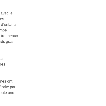
e avec le
les
 d’enfants
tompe
os troupeaux
ards gras
les
 des
mmes ont
ébrité par
toute une