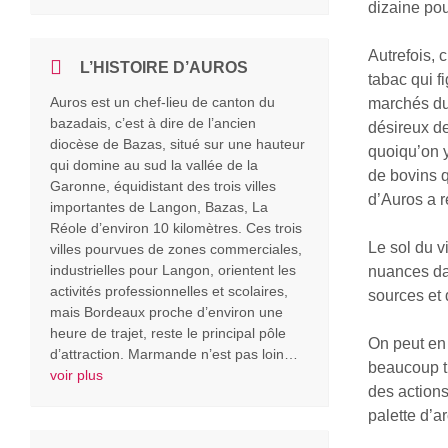
dizaine po
Autrefois, 
L’HISTOIRE D’AUROS
tabac qui f
Auros est un chef-lieu de canton du
marchés du
bazadais, c’est à dire de l’ancien
désireux d
diocèse de Bazas, situé sur une hauteur
quoiqu’on y
qui domine au sud la vallée de la
de bovins q
Garonne, équidistant des trois villes
d’Auros a r
importantes de Langon, Bazas, La
Réole d’environ 10 kilomètres. Ces trois
Le sol du v
villes pourvues de zones commerciales,
industrielles pour Langon, orientent les
nuances dan
activités professionnelles et scolaires,
sources et 
mais Bordeaux proche d’environ une
heure de trajet, reste le principal pôle
On peut en
d’attraction. Marmande n’est pas loin…
beaucoup tr
voir plus
des actions
palette d’a