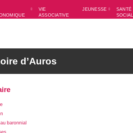
VIE
JEUNESSE
SANTÉ 
ONOMIQUE
ASSOCIATIVE
SOCIA
toire d’Auros
ire
ge
on
eau baronnial
ses