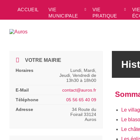
Skip
Skip
Skip
Skip
to
to
to
to
ACCUEIL
VIE
VIE
VIE
content
left
right
footer
MUNICIPALE
PRATIQUE
ÉC
sidebar
sidebar
VOTRE MAIRIE
His
Horaires
Lundi, Mardi,
Jeudi, Vendredi de
13h30 à 18h00
E-Mail
contact@auros.fr
Somma
Téléphone
05 56 65 40 09
Adresse
34 Route du
Le villa
Foirail 33124
Auros
Le blas
Le chât
Les égli