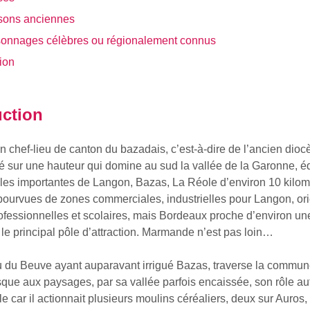
sons anciennes
sonnages célèbres ou régionalement connus
ion
uction
n chef-lieu de canton du bazadais, c’est-à-dire de l’ancien dio
é sur une hauteur qui domine au sud la vallée de la Garonne, é
illes importantes de Langon, Bazas, La Réole d’environ 10 kilo
s pourvues de zones commerciales, industrielles pour Langon, ori
rofessionnelles et scolaires, mais Bordeaux proche d’environ u
te le principal pôle d’attraction. Marmande n’est pas loin…
u du Beuve ayant auparavant irrigué Bazas, traverse la commun
sque aux paysages, par sa vallée parfois encaissée, son rôle aut
e car il actionnait plusieurs moulins céréaliers, deux sur Auros,