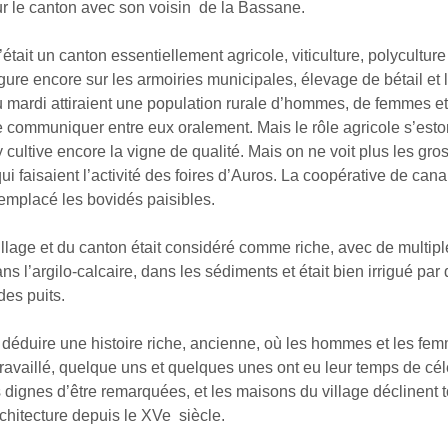
ur le canton avec son voisin de la Bassane.
c’était un canton essentiellement agricole, viticulture, polycultur
igure encore sur les armoiries municipales, élevage de bétail et 
 mardi attiraient une population rurale d’hommes, de femmes et
e communiquer entre eux oralement. Mais le rôle agricole s’es
 cultive encore la vigne de qualité. Mais on ne voit plus les gr
ui faisaient l’activité des foires d’Auros. La coopérative de can
emplacé les bovidés paisibles.
illage et du canton était considéré comme riche, avec de multip
s l’argilo-calcaire, dans les sédiments et était bien irrigué par
des puits.
 déduire une histoire riche, ancienne, où les hommes et les fe
availlé, quelque uns et quelques unes ont eu leur temps de cél
 dignes d’être remarquées, et les maisons du village déclinent 
rchitecture depuis le XVe siècle.