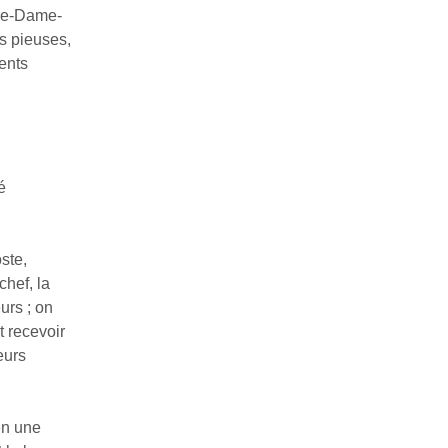
tre-Dame-
és pieuses,
ents
é
ste,
chef, la
urs ; on
t recevoir
eurs
en une