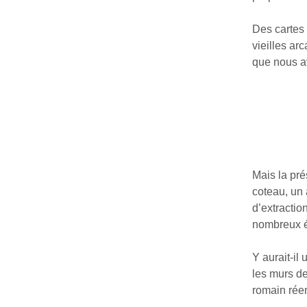
Des cartes 
vieilles ar
que nous av
Mais la pr
coteau, un 
d’extractio
nombreux é
Y aurait-il
les murs de
romain rée