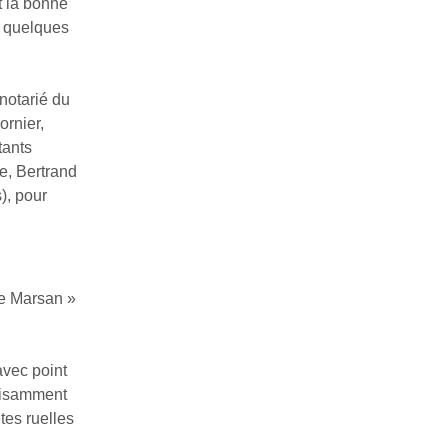
t la bonne
e quelques
notarié du
ornier,
tants
e, Bertrand
), pour
de Marsan »
avec point
ffisamment
tes ruelles