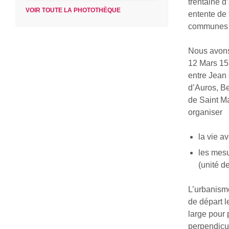
trentaine d
VOIR TOUTE LA PHOTOTHÈQUE
entente de 
communes v
Nous avons
12 Mars 151
entre Jean
d’Auros, B
de Saint M
organiser
la vie a
les mesu
(unité d
L’urbanisme
de départ l
large pour 
perpendicul