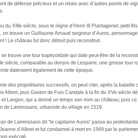
int de défense précieux et un relais avec d’autres points de vig
e.
u du XIIIe siècle, sous le règne d’Henri III Plantagenet, petit-fil
e, on trouve un Guillaume Arnaud seigneur d’Auros, personnag
nt ! Le château fut donc détruit puis reconstruit.
ur se trouve une tour trapézoïdale qui date peut-être de la recons
IIIe siècle, comparable au donjon de Lesparre, une grosse tour r
einte dateraient également de cette époque.
anie des propriétaires successifs, on peut citer, après la bataille 
les Albret, puis Gaston de Foix Candale à la fin du XVe siècle d
c et Langon, qui a donné un temps son nom au château; puis ce 
n de Laminssans, urbaniste du village en 1519.
ean de Laminssans dit “le capitaine Auros” passa au protestant
Jeanne d’Albret et fut condamné à mort en 1569 par le parleme
non exécuté.