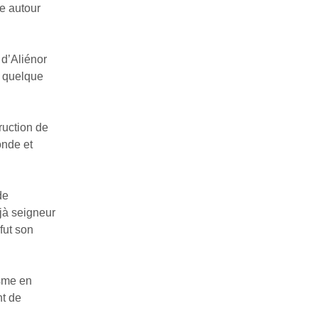
ie autour
s d’Aliénor
e quelque
truction de
onde et
de
éjà seigneur
fut son
isme en
nt de