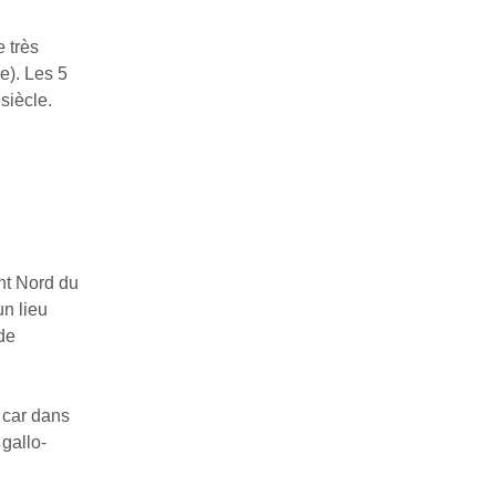
 très
le). Les 5
siècle.
nt Nord du
un lieu
 de
 car dans
 gallo-