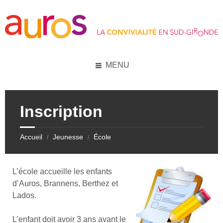
Skip
Skip
Skip
Skip
to
to
to
to
content
left
right
footer
sidebar
sidebar
MENU
Inscription
Accueil
Jeunesse
École
/
/
L’école accueille les enfants
d’Auros, Brannens, Berthez et
Lados.
L’enfant doit avoir 3 ans avant le