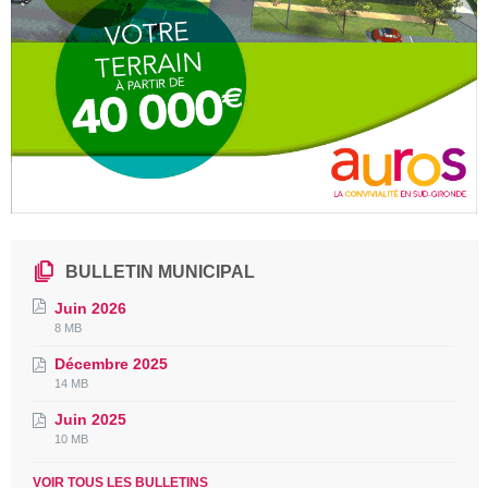
BULLETIN MUNICIPAL
Juin 2026
File
File
8 MB
extension:
size:
Décembre 2025
pdf
File
File
14 MB
extension:
size:
Juin 2025
pdf
File
File
10 MB
extension:
size:
pdf
VOIR TOUS LES BULLETINS