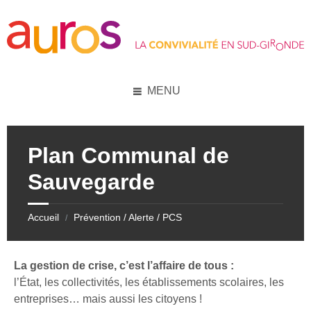
Skip
Skip
Skip
to
to
to
content
left
footer
sidebar
MENU
Plan Communal de
Sauvegarde
Accueil
Prévention / Alerte / PCS
/
La gestion de crise, c’est l’affaire de tous :
l’État, les collectivités, les établissements scolaires, les
entreprises… mais aussi les citoyens !