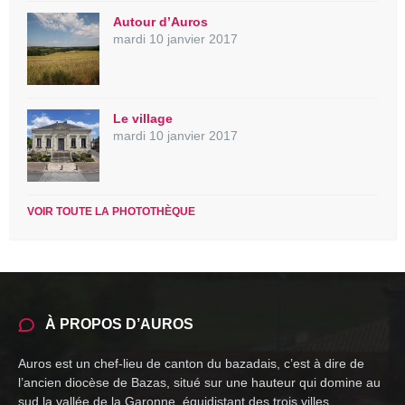
Autour d’Auros
mardi 10 janvier 2017
Le village
mardi 10 janvier 2017
VOIR TOUTE LA PHOTOTHÈQUE
À PROPOS D’AUROS
Auros est un chef-lieu de canton du bazadais, c’est à dire de
l’ancien diocèse de Bazas, situé sur une hauteur qui domine au
sud la vallée de la Garonne, équidistant des trois villes