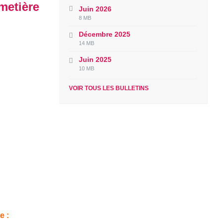
metière
Juin 2026
File
File
8 MB
extension:
size:
Décembre 2025
pdf
File
File
14 MB
extension:
size:
Juin 2025
pdf
File
File
10 MB
extension:
size:
pdf
VOIR TOUS LES BULLETINS
e :