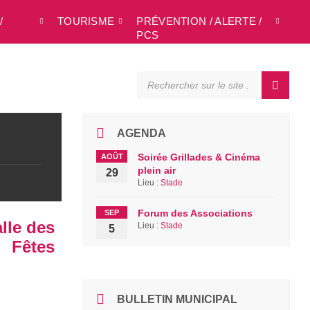
/
TOURISME
PRÉVENTION / ALERTE /
L
PCS
SEARCH:
AGENDA
Soirée Grillades & Cinéma
AOÛT
plein air
29
Lieu :
Stade
Forum des Associations
SEP
lle des
Lieu :
Stade
5
Fêtes
BULLETIN MUNICIPAL