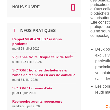
des obliga
particulier
NOUS SUIVRE
qu’aux colle
biodéchets,
valorisatio
Elle consti
pratique po
INFOS PRATIQUES
ou ne souha
compostage
Rappel VIGILANCES : restons
prudents
mardi 28 juillet 2026
Deux poi
exclusi
Vigilance Noire Risque feux de forêt
particuli
samedi 25 juillet 2026
proximit
SICTOM : horaires déchèteries &
volontair
zones de réemploi en cas de canicule
salle de
mardi 7 juillet 2026
Les coll
SICTOM : Horaires d’été
jeudi ma
jeudi 11 juin 2026
Recherche agents recenseurs
vendredi 5 juin 2026
Ce