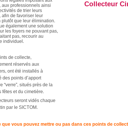
tions légales imposant aux
Collecteur Ci
s, aux professionnels ainsi
ctivités de trier leurs
 afin de favoriser leur
n plutôt que leur élimination.
tue également une solution
ur les foyers ne pouvant pas,
itant pas, recourir au
 individuel.
nts de collecte,
vement réservés aux
ers, ont été installés à
é des points d’apport
e “verre”, situés près de la
s fêtes et du cimetière.
ecteurs seront vidés chaque
tin par le SICTOM.
 que vous pouvez mettre ou pas dans ces points de collect