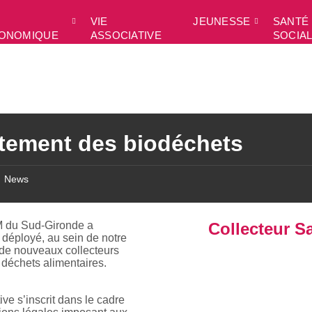
VIE
JEUNESSE
SANTÉ 
ONOMIQUE
ASSOCIATIVE
SOCIA
itement des biodéchets
News
 du Sud-Gironde a
Collecteur Sa
déployé, au sein de notre
e nouveaux collecteurs
 déchets alimentaires.
tive s’inscrit dans le cadre