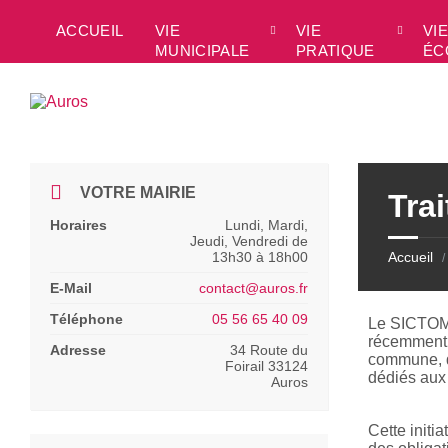
Skip
Skip
Skip
Skip
to
to
to
to
ACCUEIL
VIE
VIE
VIE
content
left
right
footer
MUNICIPALE
PRATIQUE
ÉC
sidebar
sidebar
VOTRE MAIRIE
Tra
Horaires
Lundi, Mardi,
Jeudi, Vendredi de
13h30 à 18h00
Accueil
/
E-Mail
contact@auros.fr
Téléphone
05 56 65 40 09
Le SICTOM
récemment 
Adresse
34 Route du
commune, d
Foirail 33124
dédiés aux
Auros
Cette initia