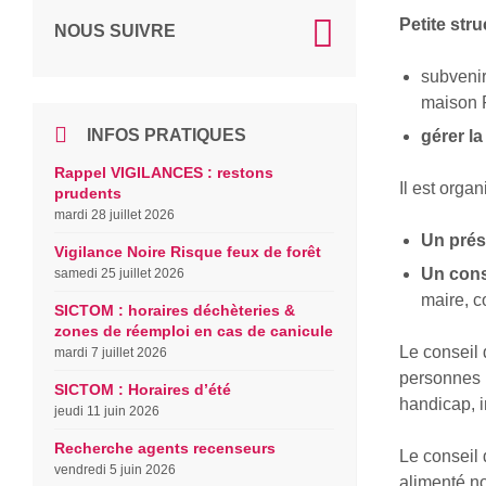
Petite stru
NOUS SUIVRE
subvenir
maison F
INFOS PRATIQUES
gérer l
Rappel VIGILANCES : restons
Il est orga
prudents
mardi 28 juillet 2026
Un prés
Vigilance Noire Risque feux de forêt
Un cons
samedi 25 juillet 2026
maire, c
SICTOM : horaires déchèteries &
zones de réemploi en cas de canicule
Le conseil
mardi 7 juillet 2026
personnes 
SICTOM : Horaires d’été
handicap, i
jeudi 11 juin 2026
Recherche agents recenseurs
Le conseil 
vendredi 5 juin 2026
alimenté n