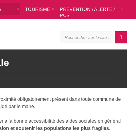
/
TOURISME
PRÉVENTION / ALERTE /
L
PCS
SEARCH:
le
 proximité obligatoirement présent dans toute commune de
idé par le maire.
r à la bonne accessibilité des aides sociales en général
usion et soutenir les populations les plus fragiles
.