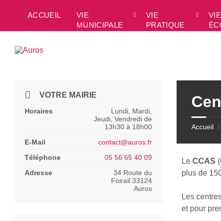
Skip
Skip
Skip
to
to
to
ACCUEIL
VIE
VIE
VIE
content
left
footer
MUNICIPALE
PRATIQUE
ÉC
sidebar
VOTRE MAIRIE
Cen
Horaires
Lundi, Mardi,
Jeudi, Vendredi de
13h30 à 18h00
Accueil
/
E-Mail
contact@auros.fr
Téléphone
05 56 65 40 09
Le
CCAS
(
Adresse
34 Route du
plus de 150
Foirail 33124
Auros
Les centre
et pour pre