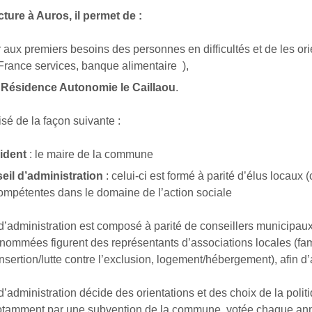
cture à Auros, il permet de :
 aux premiers besoins des personnes en difficultés et de les ori
rance services, banque alimentaire ),
a Résidence Autonomie le Caillaou
.
nisé de la façon suivante :
ident
: le maire de la commune
eil d’administration
: celui-ci est formé à parité d’élus locau
ompétentes dans le domaine de l’action sociale
 d’administration est composé à parité de conseillers municipa
nommées figurent des représentants d’associations locales (fam
nsertion/lutte contre l’exclusion, logement/hébergement), afin d
d’administration décide des orientations et des choix de la pol
otamment par une subvention de la commune, votée chaque an