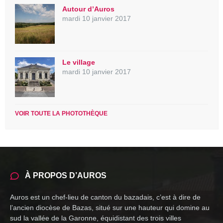
Autour d’Auros
mardi 10 janvier 2017
Le village
mardi 10 janvier 2017
VOIR TOUTE LA PHOTOTHÈQUE
À PROPOS D’AUROS
Auros est un chef-lieu de canton du bazadais, c’est à dire de
l’ancien diocèse de Bazas, situé sur une hauteur qui domine au
sud la vallée de la Garonne, équidistant des trois villes