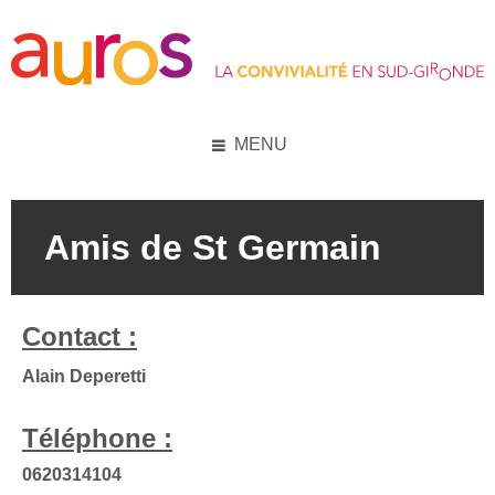
Skip
Skip
Skip
to
to
to
content
left
footer
sidebar
MENU
Amis de St Germain
Contact :
Alain Deperetti
Téléphone :
0620314104