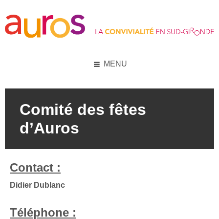
Skip
Skip
Skip
to
to
to
content
left
footer
sidebar
MENU
Comité des fêtes
d’Auros
Contact :
Didier Dublanc
Téléphone :