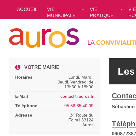
Skip
Skip
Skip
to
to
to
ACCUEIL
VIE
VIE
VIE
content
left
footer
MUNICIPALE
PRATIQUE
ÉC
sidebar
VOTRE MAIRIE
Les
Horaires
Lundi, Mardi,
Jeudi, Vendredi de
13h30 à 18h00
Contac
E-Mail
contact@auros.fr
Téléphone
05 56 65 40 09
Sébastien
Adresse
34 Route du
Foirail 33124
Téléph
Auros
06087238