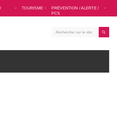
/
TOURISME
PRÉVENTION / ALERTE /
L
PCS
SEARCH: