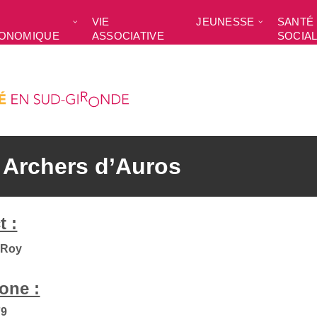
VIE
JEUNESSE
SANTÉ 
ONOMIQUE
ASSOCIATIVE
SOCIA
 Archers d’Auros
t :
 Roy
one :
79