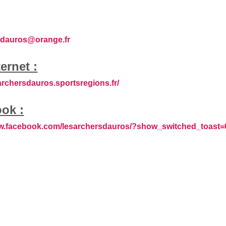
sdauros@orange.fr
ternet :
sarchersdauros.sportsregions.fr/
ok :
ww.facebook.com/lesarchersdauros/?show_switched_toast=