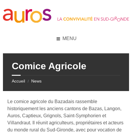
Skip
Skip
Skip
Skip
to
to
to
to
content
left
right
footer
sidebar
sidebar
MENU
Comice Agricole
Accueil
News
/
Le comice agricole du Bazadais rassemble
historiquement les anciens cantons de Bazas, Langon,
Auros, Captieux, Grignols, Saint-Symphorien et
Villandraut. Il réunit agriculteurs, propriétaires et acteurs
du monde rural du Sud-Gironde, avec pour vocation de