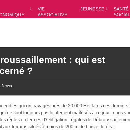
VIE
JEUNESSE
SANTÉ 
ONOMIQUE
ASSOCIATIVE
SOCIA
roussaillement : qui est
cerné ?
News
ncendies qui ont ravagés près de 20 000 Hectares ces derniers 
qui ne sont toujours pas totalement maîtrisés à ce jour, nous v
les règles en termes d’Obligation Légales de Débroussaillemen
t aux terrains situés à moins de 200 m de bois et forêts :