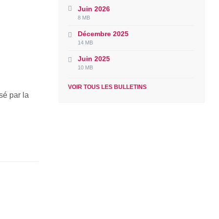
Juin 2026
File
File
8 MB
extension:
size:
Décembre 2025
pdf
File
File
14 MB
extension:
size:
Juin 2025
pdf
File
File
10 MB
extension:
size:
pdf
VOIR TOUS LES BULLETINS
sé par la