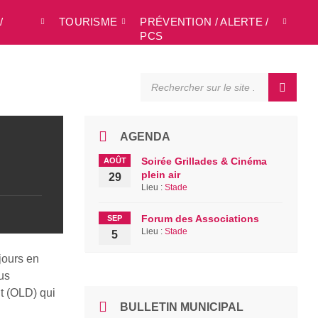
/
TOURISME
PRÉVENTION / ALERTE /
L
PCS
SEARCH:
AGENDA
Soirée Grillades & Cinéma
AOÛT
plein air
29
Lieu :
Stade
Forum des Associations
SEP
Lieu :
Stade
5
jours en
ous
t (OLD) qui
BULLETIN MUNICIPAL