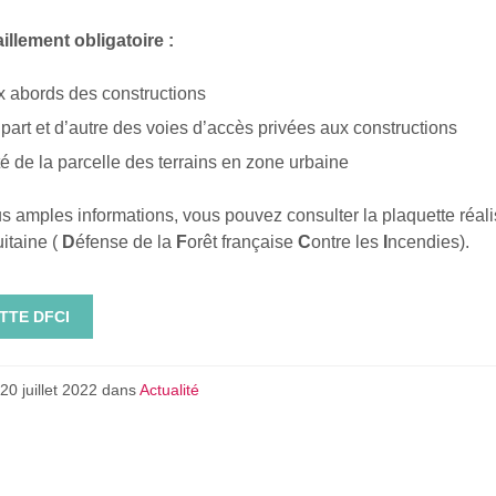
llement obligatoire :
x abords des constructions
part et d’autre des voies d’accès privées aux constructions
ité de la parcelle des terrains en zone urbaine
s amples informations, vous pouvez consulter la plaquette réali
itaine (
D
éfense de la
F
orêt française
C
ontre les
I
ncendies).
TTE DFCI
20 juillet 2022
dans
Actualité