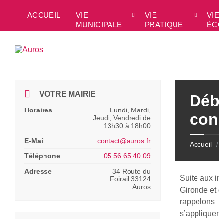
Skip
Skip
Skip
Skip
to
to
to
to
ACCUEIL
VIE
VIE
VIE
content
left
right
footer
MUNICIPALE
PRATIQUE
ÉC
sidebar
sidebar
VOTRE MAIRIE
Déb
Horaires
Lundi, Mardi,
con
Jeudi, Vendredi de
13h30 à 18h00
E-Mail
contact@auros.fr
Accueil
/
Téléphone
05 56 65 40 09
Adresse
34 Route du
Suite aux i
Foirail 33124
Auros
Gironde et 
rappelons 
s’appliquen