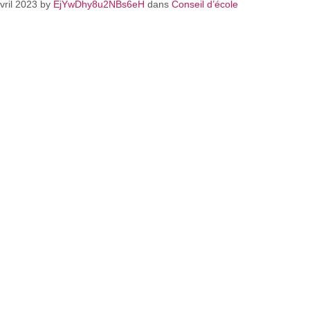
vril 2023
by
EjYwDhy8u2NBs6eH
dans
Conseil d’école