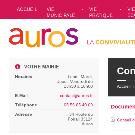
Skip
Skip
Skip
to
to
to
ACCUEIL
VIE
VIE
VIE
content
left
footer
MUNICIPALE
PRATIQUE
ÉC
sidebar
VOTRE MAIRIE
Con
Horaires
Lundi, Mardi,
Jeudi, Vendredi de
13h30 à 18h00
Accueil
/
E-Mail
contact@auros.fr
Téléphone
05 56 65 40 09
Documen
Adresse
34 Route du
Foirail 33124
Conseil d
Auros