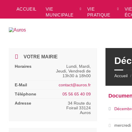
Skip
Skip
Skip
to
to
to
ACCUEIL
VIE
VIE
VIE
content
left
footer
MUNICIPALE
PRATIQUE
ÉC
sidebar
VOTRE MAIRIE
Déc
Horaires
Lundi, Mardi,
Jeudi, Vendredi de
13h30 à 18h00
Accueil
/
E-Mail
contact@auros.fr
Téléphone
05 56 65 40 09
Documen
Adresse
34 Route du
Foirail 33124
Décembr
Auros
mercredi