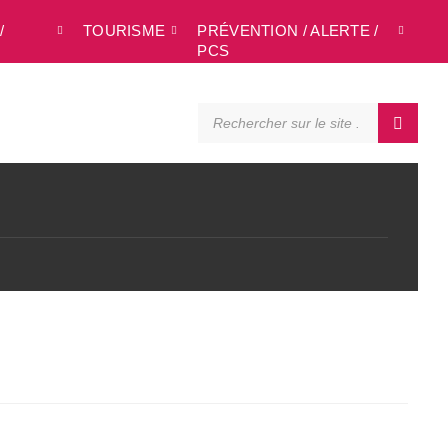
/
TOURISME
PRÉVENTION / ALERTE /
L
PCS
SEARCH: