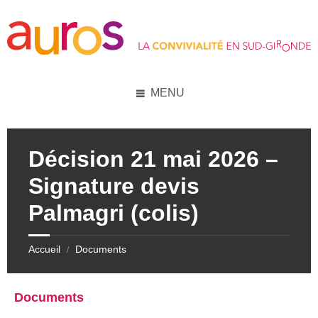
Skip
Skip
Skip
to
to
to
content
left
footer
sidebar
MENU
Décision 21 mai 2026 –
Signature devis
Palmagri (colis)
Accueil
Documents
/
Documents