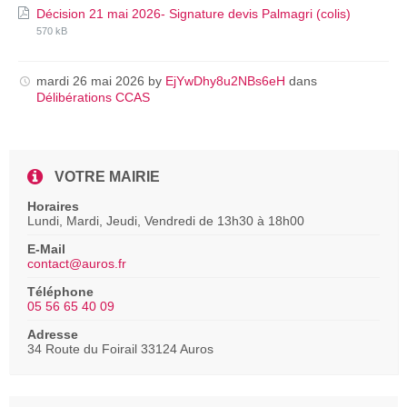
File
File
Décision 21 mai 2026- Signature devis Palmagri (colis)
extension
size:
570 kB
pdf
mardi 26 mai 2026
by
EjYwDhy8u2NBs6eH
dans
Délibérations CCAS
VOTRE MAIRIE
Horaires
Lundi, Mardi, Jeudi, Vendredi de 13h30 à 18h00
E-Mail
contact@auros.fr
Téléphone
05 56 65 40 09
Adresse
34 Route du Foirail 33124 Auros