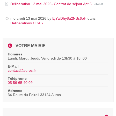
File
File
Délibération 12 mai 2026- Contrat de séjour Apt 5
744 kB
extension:
size:
pdf
mercredi 13 mai 2026
by
EjYwDhy8u2NBs6eH
dans
Délibérations CCAS
VOTRE MAIRIE
Horaires
Lundi, Mardi, Jeudi, Vendredi de 13h30 à 18h00
E-Mail
contact@auros.fr
Téléphone
05 56 65 40 09
Adresse
34 Route du Foirail 33124 Auros