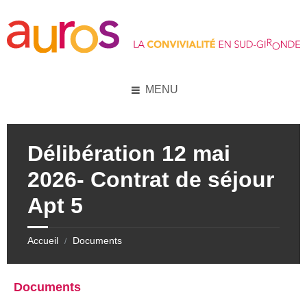
Skip
Skip
Skip
to
to
to
content
left
footer
sidebar
MENU
Délibération 12 mai
2026- Contrat de séjour
Apt 5
Accueil
Documents
/
Documents