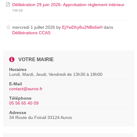
File
File
Délibération 29 juin 2026- Approbation règlement intérieur
exten
size:
748 kB
pdf
mercredi 1 juillet 2026
by
EjYwDhy8u2NBs6eH
dans
Délibérations CCAS
VOTRE MAIRIE
Horaires
Lundi, Mardi, Jeudi, Vendredi de 13h30 à 18h00
E-Mail
contact@auros.fr
Téléphone
05 56 65 40 09
Adresse
34 Route du Foirail 33124 Auros