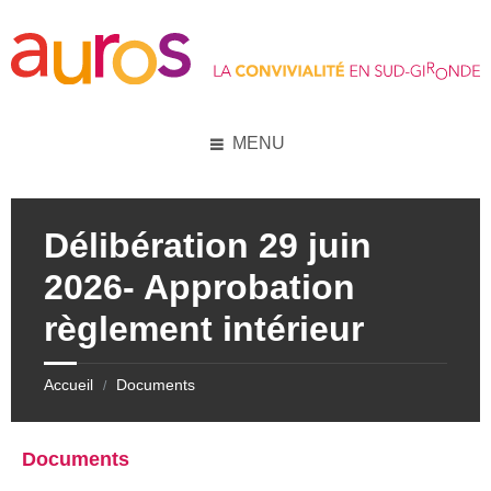
Skip
Skip
Skip
to
to
to
content
left
footer
sidebar
MENU
Délibération 29 juin
2026- Approbation
règlement intérieur
Accueil
Documents
/
Documents