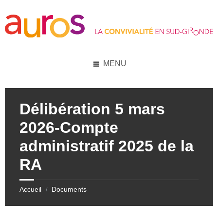
Skip
Skip
Skip
to
to
to
content
left
footer
sidebar
MENU
Délibération 5 mars
2026-Compte
administratif 2025 de la
RA
Accueil
Documents
/