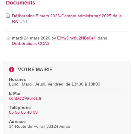
Documents
Délibération 5 mars 2026-Compte administratif 2025 de la
File
File
RA
1 MB
extension:
size:
pdf
mardi 24 mars 2026
by
EjYwDhy8u2NBs6eH
dans
Délibérations CCAS
VOTRE MAIRIE
Horaires
Lundi, Mardi, Jeudi, Vendredi de 13h30 à 18h00
E-Mail
contact@auros.fr
Téléphone
05 56 65 40 09
Adresse
34 Route du Foirail 33124 Auros