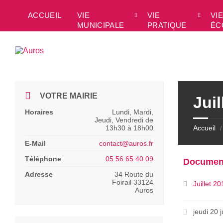
Skip
Skip
Skip
to
to
to
ACCUEIL
VIE
VIE
VIE
content
left
footer
MUNICIPALE
PRATIQUE
ÉC
sidebar
VOTRE MAIRIE
Juil
Horaires
Lundi, Mardi,
Jeudi, Vendredi de
13h30 à 18h00
Accueil
/
E-Mail
contact@auros.fr
Téléphone
05 56 65 40 09
Documen
Adresse
34 Route du
Foirail 33124
Juillet 2
Auros
jeudi 20 