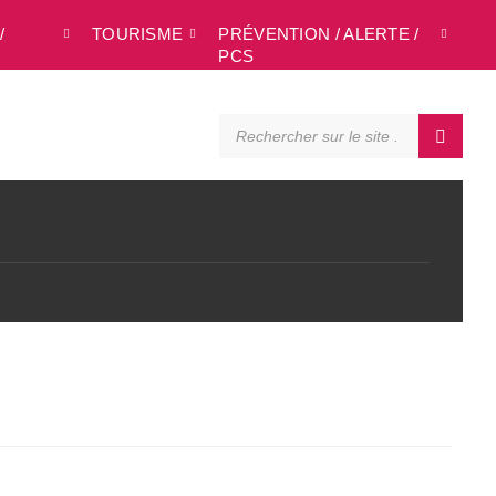
/
TOURISME
PRÉVENTION / ALERTE /
L
PCS
SEARCH: