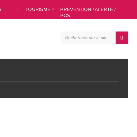
/
TOURISME
PRÉVENTION / ALERTE /
L
PCS
SEARCH: