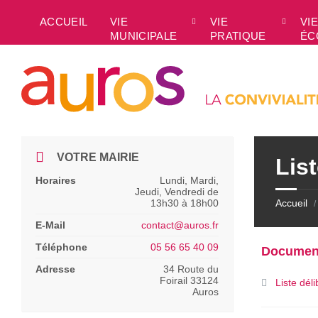
Skip
Skip
Skip
to
to
to
ACCUEIL
VIE
VIE
VIE
content
left
footer
MUNICIPALE
PRATIQUE
ÉC
sidebar
VOTRE MAIRIE
List
Horaires
Lundi, Mardi,
Jeudi, Vendredi de
13h30 à 18h00
Accueil
/
E-Mail
contact@auros.fr
Téléphone
05 56 65 40 09
Documen
Adresse
34 Route du
Foirail 33124
Liste dél
Auros