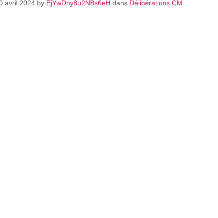
0 avril 2024
by
EjYwDhy8u2NBs6eH
dans
Délibérations CM