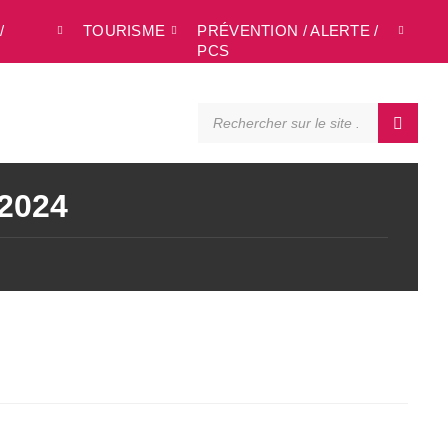
/
TOURISME
PRÉVENTION / ALERTE /
L
PCS
SEARCH:
 2024