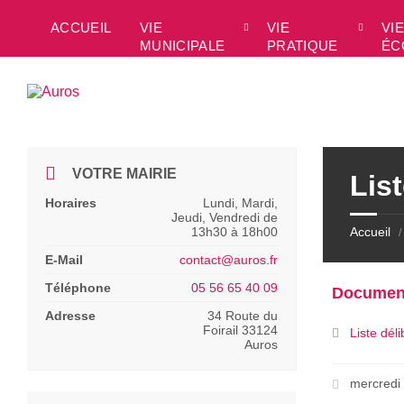
Skip
Skip
Skip
to
to
to
ACCUEIL
VIE
VIE
VIE
content
left
footer
MUNICIPALE
PRATIQUE
ÉC
sidebar
VOTRE MAIRIE
Lis
Horaires
Lundi, Mardi,
Jeudi, Vendredi de
13h30 à 18h00
Accueil
/
E-Mail
contact@auros.fr
Téléphone
05 56 65 40 09
Documen
Adresse
34 Route du
Foirail 33124
Liste dé
Auros
mercredi