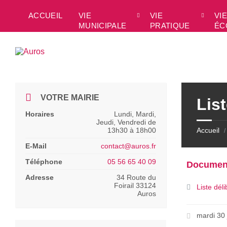
Skip
Skip
Skip
to
to
to
ACCUEIL
VIE
VIE
VIE
content
left
footer
MUNICIPALE
PRATIQUE
ÉC
sidebar
VOTRE MAIRIE
Lis
Horaires
Lundi, Mardi,
Jeudi, Vendredi de
13h30 à 18h00
Accueil
/
E-Mail
contact@auros.fr
Téléphone
05 56 65 40 09
Documen
Adresse
34 Route du
Foirail 33124
Liste dél
Auros
mardi 30