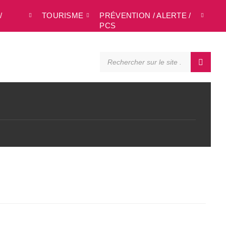
/
TOURISME
PRÉVENTION / ALERTE /
L
PCS
SEARCH: