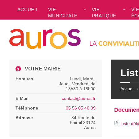
Skip
Skip
Skip
to
to
to
ACCUEIL
VIE
VIE
VIE
content
left
footer
MUNICIPALE
PRATIQUE
ÉC
sidebar
VOTRE MAIRIE
Lis
Horaires
Lundi, Mardi,
Jeudi, Vendredi de
13h30 à 18h00
Accueil
/
E-Mail
contact@auros.fr
Téléphone
05 56 65 40 09
Documen
Adresse
34 Route du
Foirail 33124
Liste dél
Auros