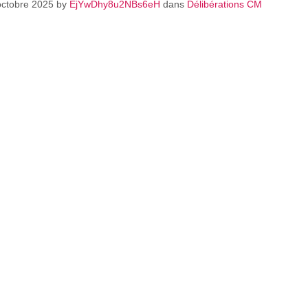
 octobre 2025
by
EjYwDhy8u2NBs6eH
dans
Délibérations CM