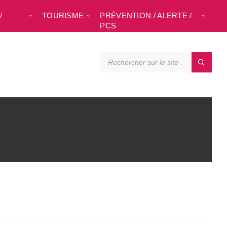
/
TOURISME
PRÉVENTION / ALERTE /
L
PCS
SEARCH: