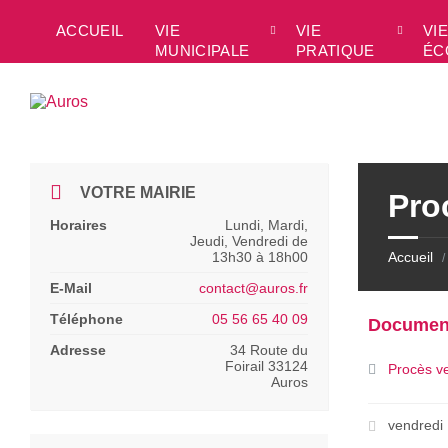
Skip
Skip
Skip
to
to
to
ACCUEIL
VIE
VIE
VIE
content
left
footer
MUNICIPALE
PRATIQUE
ÉC
sidebar
VOTRE MAIRIE
Pro
Horaires
Lundi, Mardi,
Jeudi, Vendredi de
13h30 à 18h00
Accueil
/
E-Mail
contact@auros.fr
Téléphone
05 56 65 40 09
Documen
Adresse
34 Route du
Foirail 33124
Procès v
Auros
vendredi 