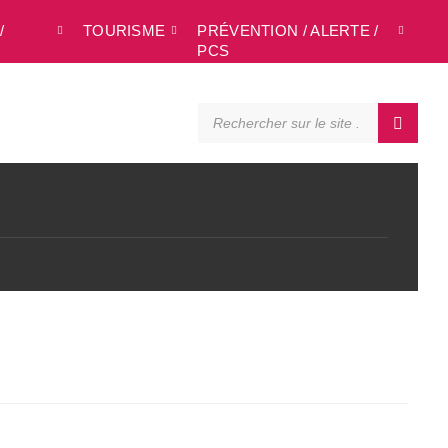
/
TOURISME
PRÉVENTION / ALERTE /
L
PCS
SEARCH:
l