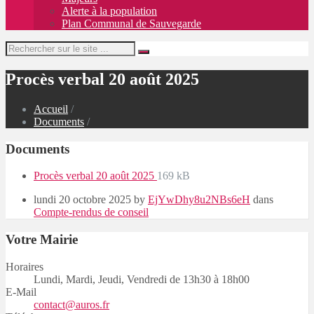
Alerte à la population
Plan Communal de Sauvegarde
Search:
Procès verbal 20 août 2025
Accueil
/
Documents
/
Documents
File
File
Procès verbal 20 août 2025
169 kB
extension:
size:
lundi 20 octobre 2025
by
EjYwDhy8u2NBs6eH
pdf
dans
Compte-rendus de conseil
Votre Mairie
Horaires
Lundi, Mardi, Jeudi, Vendredi de 13h30 à 18h00
E-Mail
contact@auros.fr