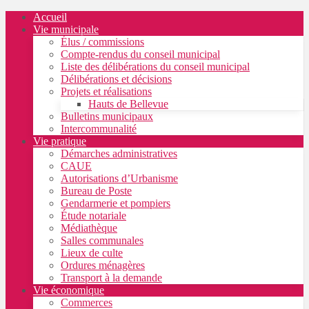
Skip
Skip
Skip
Accueil
to
to
to
Vie municipale
content
left
footer
Élus / commissions
sidebar
Compte-rendus du conseil municipal
Liste des délibérations du conseil municipal
Délibérations et décisions
Projets et réalisations
Hauts de Bellevue
Bulletins municipaux
Intercommunalité
Vie pratique
Démarches administratives
CAUE
Autorisations d’Urbanisme
Bureau de Poste
Gendarmerie et pompiers
Étude notariale
Médiathèque
Salles communales
Lieux de culte
Ordures ménagères
Transport à la demande
Vie économique
Commerces