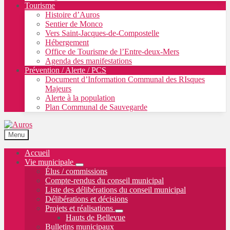
Tourisme
Histoire d’Auros
Sentier de Monco
Vers Saint-Jacques-de-Compostelle
Hébergement
Office de Tourisme de l’Entre-deux-Mers
Agenda des manifestations
Prévention / Alerte / PCS
Document d’Information Communal des RIsques
Majeurs
Alerte à la population
Plan Communal de Sauvegarde
Menu
Accueil
Vie municipale
Élus / commissions
Compte-rendus du conseil municipal
Liste des délibérations du conseil municipal
Délibérations et décisions
Projets et réalisations
Hauts de Bellevue
Bulletins municipaux