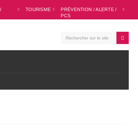
/
TOURISME
PRÉVENTION / ALERTE /
L
PCS
SEARCH: