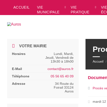
Skip
Skip
Skip
to
to
to
ACCUEIL
VIE
VIE
VIE
content
left
footer
MUNICIPALE
PRATIQUE
ÉC
sidebar
VOTRE MAIRIE
Pro
Horaires
Lundi, Mardi,
Jeudi, Vendredi de
13h30 à 18h00
Accueil
/
E-Mail
contact@auros.fr
Téléphone
05 56 65 40 09
Documen
Adresse
34 Route du
Foirail 33124
Procès v
Auros
mardi 12