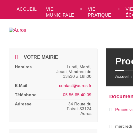
Skip
Skip
Skip
to
to
to
ACCUEIL
VIE
VIE
VIE
content
left
footer
MUNICIPALE
PRATIQUE
ÉC
sidebar
VOTRE MAIRIE
Pro
Horaires
Lundi, Mardi,
Jeudi, Vendredi de
13h30 à 18h00
Accueil
/
E-Mail
contact@auros.fr
Téléphone
05 56 65 40 09
Documen
Adresse
34 Route du
Foirail 33124
Procès v
Auros
mercredi