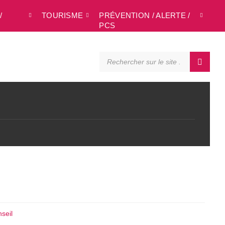
/
TOURISME
PRÉVENTION / ALERTE /
L
PCS
SEARCH:
seil