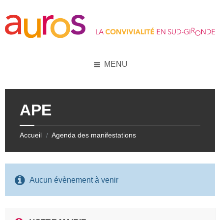
Skip
Skip
Skip
Skip
to
to
to
to
content
left
right
footer
sidebar
sidebar
MENU
APE
Accueil
Agenda des manifestations
/
Aucun évènement à venir