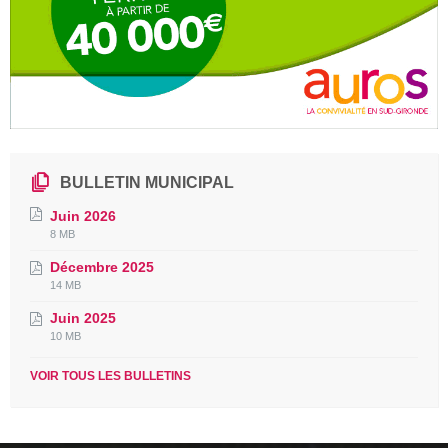
BULLETIN MUNICIPAL
Juin 2026
File
File
8 MB
extension:
size:
Décembre 2025
pdf
File
File
14 MB
extension:
size:
Juin 2025
pdf
File
File
10 MB
extension:
size:
pdf
VOIR TOUS LES BULLETINS