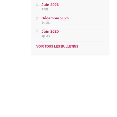
Juin 2026
File
File
8 MB
extension:
size:
Décembre 2025
pdf
File
File
14 MB
extension:
size:
Juin 2025
pdf
File
File
10 MB
extension:
size:
pdf
VOIR TOUS LES BULLETINS