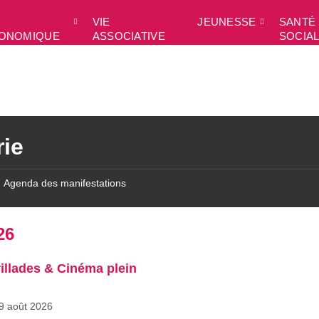
VIE
JEUNESSE
SANTÉ 
ONOMIQUE
ASSOCIATIVE
SOCIA
rie
Agenda des manifestations
26
illades & Cinéma plein
9 août 2026