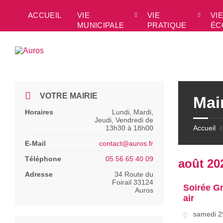
Skip
Skip
Skip
Skip
to
to
to
to
ACCUEIL
VIE
VIE
VIE
content
left
right
footer
MUNICIPALE
PRATIQUE
ÉC
sidebar
sidebar
VOTRE MAIRIE
Mai
Horaires
Lundi, Mardi,
Jeudi, Vendredi de
13h30 à 18h00
Accueil
/
E-Mail
contact@auros.fr
Téléphone
05 56 65 40 09
août 20
Adresse
34 Route du
Foirail 33124
Soirée Gr
Auros
air
samedi 2