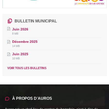
BULLETIN MUNICIPAL
Juin 2026
File
File
8 MB
extension:
size:
Décembre 2025
pdf
File
File
14 MB
extension:
size:
Juin 2025
pdf
File
File
10 MB
extension:
size:
pdf
VOIR TOUS LES BULLETINS
À PROPOS D’AUROS