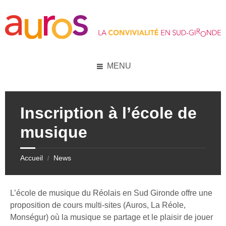
Skip
Skip
Skip
Skip
to
to
to
to
content
left
right
footer
sidebar
sidebar
MENU
Inscription à l’école de
musique
Accueil
News
/
L’école de musique du Réolais en Sud Gironde
offre une
proposition de cours
multi-sites (Auros, La Réole,
Monségur) où la musique se partage et le plaisir de jouer