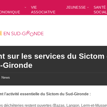
VIE
JEUNESSE
SANTÉ 
ONOMIQUE
ASSOCIATIVE
SOCIA
nt sur les services du Sictom
-Gironde
News
t l’activité essentielle du Sictom du Sud-Gironde :
es déchèteries restent ouvertes (Bazas, Langon, Lerm-et-Musse