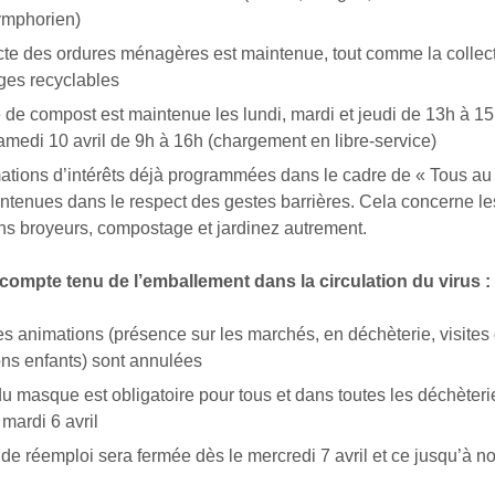
ymphorien)
cte des ordures ménagères est maintenue, tout comme la collec
ges recyclables
 de compost est maintenue les lundi, mardi et jeudi de 13h à 1
amedi 10 avril de 9h à 16h (chargement en libre-service)
ations d’intérêts déjà programmées dans le cadre de « Tous a
ntenues dans le respect des gestes barrières. Cela concerne le
ns broyeurs, compostage et jardinez autrement.
 compte tenu de l’emballement dans la circulation du virus :
es animations (présence sur les marchés, en déchèterie, visites 
ns enfants) sont annulées
du masque est obligatoire pour tous et dans toutes les déchèterie
 mardi 6 avril
de réemploi sera fermée dès le mercredi 7 avril et ce jusqu’à n