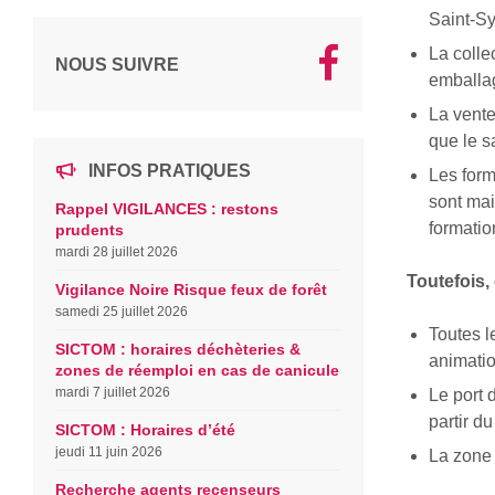
Saint-S
La colle
NOUS SUIVRE
emballa
La vente
que le s
INFOS PRATIQUES
Les form
sont mai
Rappel VIGILANCES : restons
formatio
prudents
mardi 28 juillet 2026
Toutefois,
Vigilance Noire Risque feux de forêt
samedi 25 juillet 2026
Toutes l
SICTOM : horaires déchèteries &
animatio
zones de réemploi en cas de canicule
mardi 7 juillet 2026
Le port 
partir du
SICTOM : Horaires d’été
jeudi 11 juin 2026
La zone 
Recherche agents recenseurs