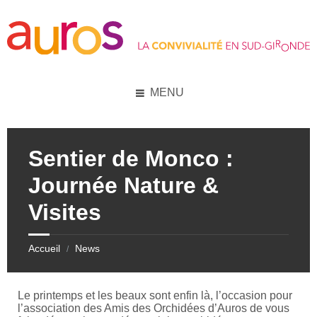
Skip
Skip
Skip
Skip
to
to
to
to
content
left
right
footer
sidebar
sidebar
MENU
Sentier de Monco :
Journée Nature &
Visites
Accueil
News
/
Le printemps et les beaux sont enfin là, l’occasion pour
l’association des Amis des Orchidées d’Auros de vous