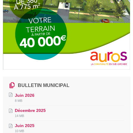
BULLETIN MUNICIPAL
Juin 2026
File
File
8 MB
extension:
size:
Décembre 2025
pdf
File
File
14 MB
extension:
size:
Juin 2025
pdf
File
File
10 MB