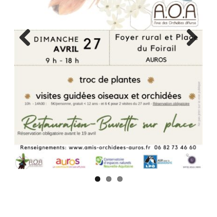
Previ
Next
ous