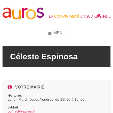
Skip
Skip
Skip
to
to
to
content
left
footer
sidebar
MENU
Céleste Espinosa
VOTRE MAIRIE
Horaires
Lundi, Mardi, Jeudi, Vendredi de 13h30 à 18h00
E-Mail
contact@auros.fr