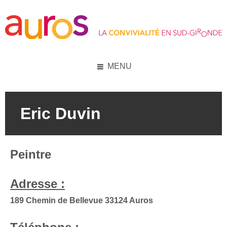
Skip
Skip
Skip
to
to
to
content
left
footer
sidebar
MENU
Eric Duvin
Peintre
Adresse :
189 Chemin de Bellevue 33124 Auros