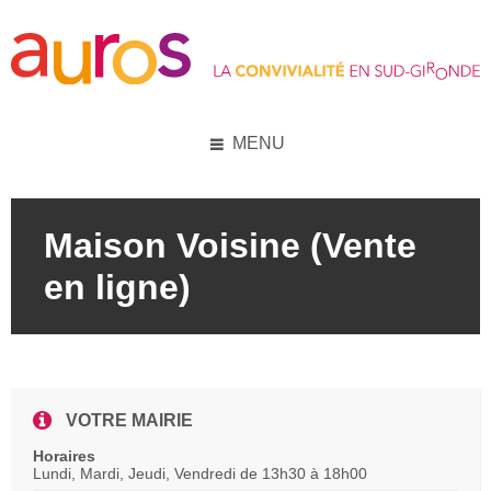
Skip
Skip
Skip
to
to
to
content
left
footer
sidebar
MENU
Maison Voisine (Vente
en ligne)
VOTRE MAIRIE
Horaires
Lundi, Mardi, Jeudi, Vendredi de 13h30 à 18h00