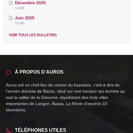
Décembre 2025
pdf
File
File
14 MB
extension:
size:
Juin 2025
pdf
File
File
10 MB
extension:
size:
pdf
VOIR TOUS LES BULLETINS
À PROPOS D’AUROS
Auros est un chef-lieu de canton du bazadais, c’est à dire de
l’ancien diocèse de Bazas, situé sur une hauteur qui domine au
sud la vallée de la Garonne, équidistant des trois villes
importantes de Langon, Bazas, La Réole d’environ 10
kilomètres.
TÉLÉPHONES UTILES