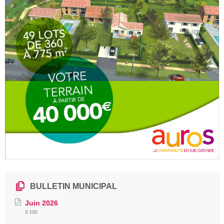
BULLETIN MUNICIPAL
Juin 2026
File
File
8 MB
extension:
size: