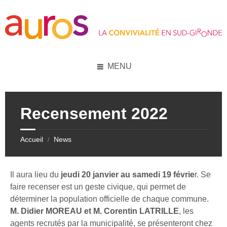
Skip
Skip
Skip
Skip
to
to
to
to
content
left
right
footer
sidebar
sidebar
MENU
Recensement 2022
Accueil
News
/
Il aura lieu du
jeudi 20 janvier au samedi 19 févrie
r. Se
faire recenser est un geste civique, qui permet de
déterminer la population officielle de chaque commune.
M. Didier MOREAU et M. Corentin LATRILLE
, les
agents recrutés par la municipalité, se présenteront chez