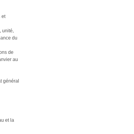
 et
 unité,
séance du
ions de
anvier au
at général
u et la