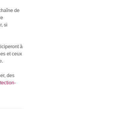
chaîne de
re
, si
iciperont à
les et ceux
e.
er, des
tection-