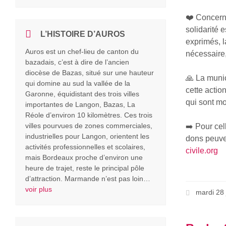
❤️ Concern
solidarité 
L’HISTOIRE D’AUROS
exprimés, l
Auros est un chef-lieu de canton du
nécessaire,
bazadais, c’est à dire de l’ancien
diocèse de Bazas, situé sur une hauteur
🙏 La munic
qui domine au sud la vallée de la
cette actio
Garonne, équidistant des trois villes
qui sont mob
importantes de Langon, Bazas, La
Réole d’environ 10 kilomètres. Ces trois
villes pourvues de zones commerciales,
➡️ Pour cel
industrielles pour Langon, orientent les
dons peuven
activités professionnelles et scolaires,
civile.org
mais Bordeaux proche d’environ une
heure de trajet, reste le principal pôle
d’attraction. Marmande n’est pas loin…
voir plus
mardi 28 