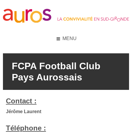
Skip
Skip
Skip
to
to
to
content
left
footer
sidebar
MENU
FCPA Football Club
Pays Aurossais
Contact :
Jérôme Laurent
Téléphone :