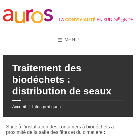
Skip
Skip
Skip
to
to
to
content
left
footer
sidebar
MENU
Traitement des
biodéchets :
distribution de seaux
Accueil
Infos pratiques
/
Suite à l’installation des containers à biodéchets à
proximité de la salle des fêtes et du cimetière :