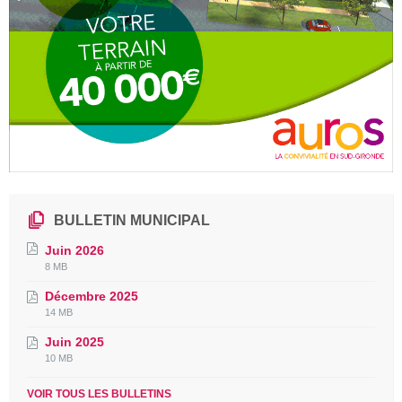
BULLETIN MUNICIPAL
Juin 2026
File
File
8 MB
extension:
size:
Décembre 2025
pdf
File
File
14 MB
extension:
size:
Juin 2025
pdf
File
File
10 MB
extension:
size:
pdf
VOIR TOUS LES BULLETINS