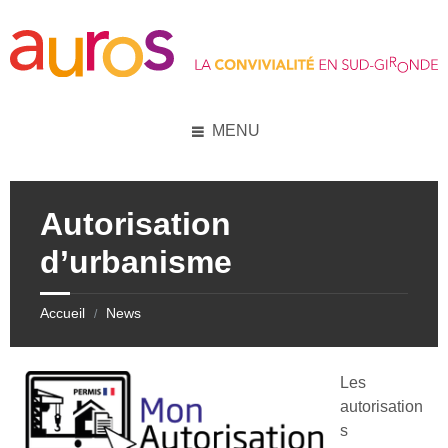
Skip
Skip
Skip
Skip
to
to
to
to
content
left
right
footer
sidebar
sidebar
MENU
Autorisation
d’urbanisme
Accueil
News
/
Les
autorisation
s