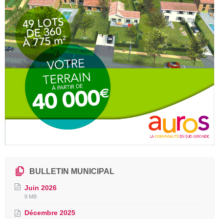
BULLETIN MUNICIPAL
Juin 2026
File
File
8 MB
extension:
size:
Décembre 2025
pdf