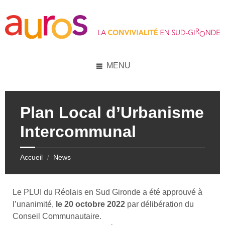
Skip
Skip
Skip
Skip
to
to
to
to
content
left
right
footer
sidebar
sidebar
MENU
Plan Local d’Urbanisme
Intercommunal
Accueil
News
/
Le PLUI du Réolais en Sud Gironde a été approuvé à
l’unanimité,
le 20 octobre 2022
par délibération du
Conseil Communautaire.