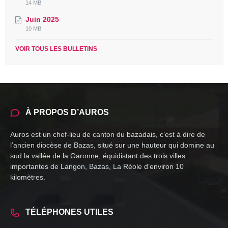
File
File
14 MB
extension:
size:
Juin 2025
pdf
File
File
10 MB
extension:
size:
pdf
VOIR TOUS LES BULLETINS
À PROPOS D’AUROS
Auros est un chef-lieu de canton du bazadais, c’est à dire de
l’ancien diocèse de Bazas, situé sur une hauteur qui domine au
sud la vallée de la Garonne, équidistant des trois villes
importantes de Langon, Bazas, La Réole d’environ 10
kilomètres.
TÉLÉPHONES UTILES