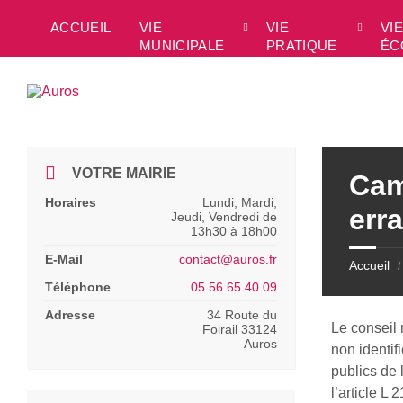
Skip
Skip
Skip
Skip
to
to
to
to
ACCUEIL
VIE
VIE
VIE
content
left
right
footer
MUNICIPALE
PRATIQUE
ÉC
sidebar
sidebar
VOTRE MAIRIE
Cam
Horaires
Lundi, Mardi,
err
Jeudi, Vendredi de
13h30 à 18h00
E-Mail
contact@auros.fr
Accueil
/
Téléphone
05 56 65 40 09
Adresse
34 Route du
Le conseil
Foirail 33124
Auros
non identif
publics de 
l’article L