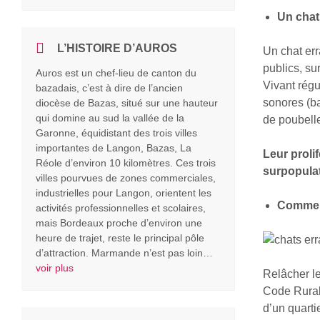
Un chat
L’HISTOIRE D’AUROS
Un chat err
publics, su
Auros est un chef-lieu de canton du
Vivant rég
bazadais, c’est à dire de l’ancien
sonores (ba
diocèse de Bazas, situé sur une hauteur
qui domine au sud la vallée de la
de poubelle
Garonne, équidistant des trois villes
importantes de Langon, Bazas, La
Leur prolif
Réole d’environ 10 kilomètres. Ces trois
surpopulati
villes pourvues de zones commerciales,
industrielles pour Langon, orientent les
Comment
activités professionnelles et scolaires,
mais Bordeaux proche d’environ une
heure de trajet, reste le principal pôle
d’attraction. Marmande n’est pas loin…
voir plus
Relâcher le
Code Rural 
d’un quarti