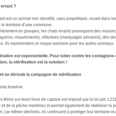
 errant ?
ant est un animal non identifié, sans propriétaire, vivant dans le
r le territoire d’une commune.
ulièrement en groupes, les chats errants provoquent des nuisan
garres, miaulements), olfactives (marquages urinaires), des de
s. Ils représentent un risque sanitaire pour les autres animaux.
ération est exponentielle. Pour lutter contre les contagions e
on, la stérilisation est la solution !
 se déroule la campagne de stérilisation
s félins sur leurs lieux de capture est imposé par la loi (art. L2
et de la pêche maritime) et permet également de stabiliser la p
er, car même stérilisés, ils continuent à protéger leur territoire 