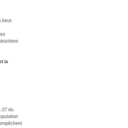
s lieux
ces
structions
t la
11-27 du
opulation
et empêchent