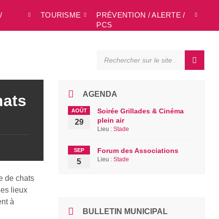
/
TOURISME
PRÉVENTION / ALERTE /
L
PCS
SEARCH:
AGENDA
hats
Soirée Grillades & Cinéma
AOÛT
plein air
29
Lieu :
Stade
Forum des Associations
SEP
Lieu :
Stade
5
e de chats
les lieux
ent à
BULLETIN MUNICIPAL