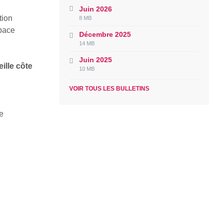
Juin 2026
File
File
tion
8 MB
extension:
size:
space
Décembre 2025
pdf
File
File
14 MB
extension:
size:
Juin 2025
pdf
ille côte
File
File
10 MB
extension:
size:
pdf
VOIR TOUS LES BULLETINS
le