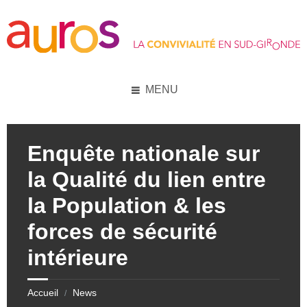
Skip
Skip
Skip
Skip
to
to
to
to
content
left
right
footer
sidebar
sidebar
MENU
Enquête nationale sur
la Qualité du lien entre
la Population & les
forces de sécurité
intérieure
Accueil
News
/