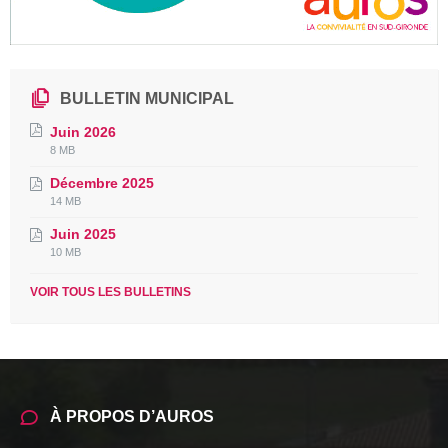
BULLETIN MUNICIPAL
Juin 2026
File
File
8 MB
extension:
size:
Décembre 2025
pdf
File
File
14 MB
extension:
size:
Juin 2025
pdf
File
File
10 MB
extension:
size:
pdf
VOIR TOUS LES BULLETINS
À PROPOS D’AUROS