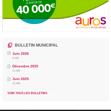
BULLETIN MUNICIPAL
Juin 2026
File
File
8 MB
extension:
size:
Décembre 2025
pdf
File
File
14 MB
extension:
size:
Juin 2025
pdf
File
File
10 MB
extension:
size:
pdf
VOIR TOUS LES BULLETINS