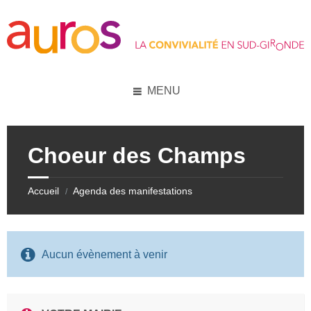
Skip
Skip
Skip
Skip
to
to
to
to
content
left
right
footer
sidebar
sidebar
MENU
Choeur des Champs
Accueil
Agenda des manifestations
/
Aucun évènement à venir