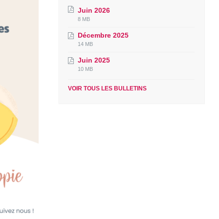
Juin 2026
File
File
8 MB
extension:
size:
Décembre 2025
pdf
File
File
14 MB
extension:
size:
Juin 2025
pdf
File
File
10 MB
extension:
size:
pdf
VOIR TOUS LES BULLETINS