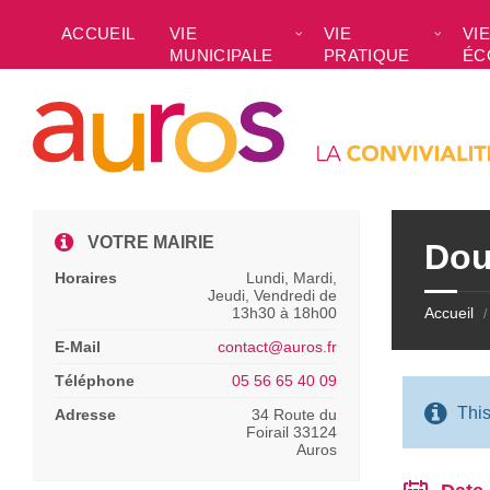
Skip
Skip
Skip
Skip
to
to
to
to
ACCUEIL
VIE
VIE
VIE
content
left
right
footer
MUNICIPALE
PRATIQUE
ÉC
sidebar
sidebar
VOTRE MAIRIE
Dou
Horaires
Lundi, Mardi,
Jeudi, Vendredi de
13h30 à 18h00
Accueil
/
E-Mail
contact@auros.fr
Téléphone
05 56 65 40 09
Thi
Adresse
34 Route du
Foirail 33124
Auros