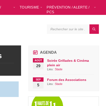
/
TOURISME
PRÉVENTION / ALERTE /
L
PCS
SEARCH:
AGENDA
s
Soirée Grillades & Cinéma
AOÛT
plein air
29
Lieu :
Stade
Forum des Associations
SEP
Lieu :
Stade
5