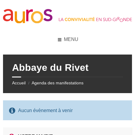
Skip
Skip
Skip
Skip
to
to
to
to
content
left
right
footer
sidebar
sidebar
MENU
Abbaye du Rivet
Accueil
Agenda des manifestations
/
Aucun évènement à venir