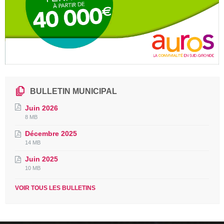
BULLETIN MUNICIPAL
Juin 2026
File
File
8 MB
extension:
size:
Décembre 2025
pdf
File
File
14 MB
extension:
size:
Juin 2025
pdf
File
File
10 MB
extension:
size:
pdf
VOIR TOUS LES BULLETINS