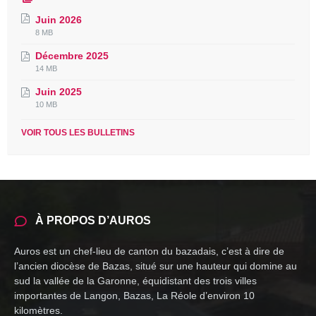
Juin 2026
File
File
8 MB
extension:
size:
Décembre 2025
pdf
File
File
14 MB
extension:
size:
Juin 2025
pdf
File
File
10 MB
extension:
size:
pdf
VOIR TOUS LES BULLETINS
À PROPOS D’AUROS
Auros est un chef-lieu de canton du bazadais, c’est à dire de
l’ancien diocèse de Bazas, situé sur une hauteur qui domine au
sud la vallée de la Garonne, équidistant des trois villes
importantes de Langon, Bazas, La Réole d’environ 10
kilomètres.