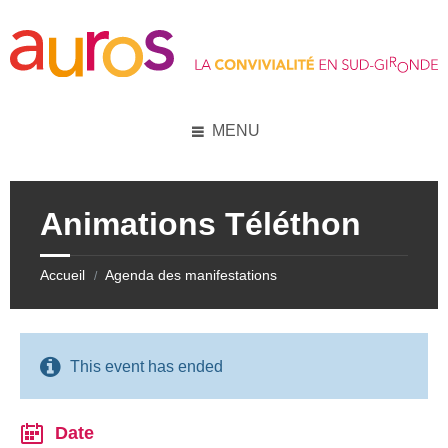
Skip
Skip
Skip
Skip
to
to
to
to
content
left
right
footer
sidebar
sidebar
MENU
Animations Téléthon
Accueil
Agenda des manifestations
/
This event has ended
Date